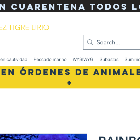
n cuarentena TODOS l
Z TIGRE LIRIO
del acuario simplificado
en cautividad
Pescado marino
WYSIWYG
Subastas
Suminis
 EN ÓRDENES DE ANIMALE
+