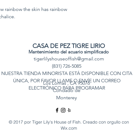
Care Level: Easy
ow rainbow the skin has rainbow
Lighting: Medium
halice.
Placement: Midd
Temperament:NON
Waterflow: LOW
Classification: LP
CASA DE PEZ TIGRE LIRIO
Feeding: WIll beni
Mantenimiento del acuario simplificado
required.
tigerlilyshouseoffish@gmail.com
(831) 726-5085
NUESTRA TIENDA MINORISTA ESTÁ DISPONIBLE CON CITA
ÚNICA, POR FAVOR LLAME O ENVÍE UN CORREO
Los Lomas
, CA 95076
ELECTRÓNICO PARA PROGRAMAR
Condado de
Monterey
© 2017 por Tiger Lily's House of Fish. Creado con orgullo con
Wix.com