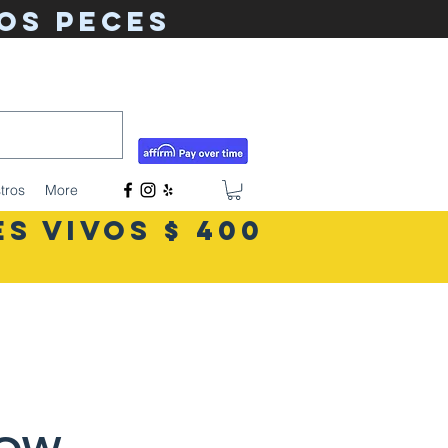
os peces
tigerlilyshouseoffish@gmail.com
(831) 726-5085
tros
More
S VIVOS $ 400