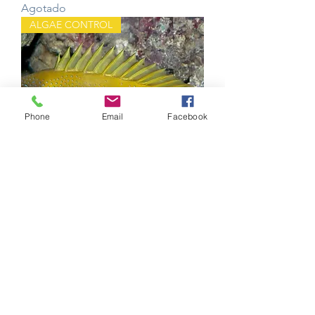
Agotado
ALGAE CONTROL
Phone
Email
Facebook
CORAL RABBITFISH Siganus
corallinus
Agotado
CASA DE PEZ TIGRE LIRIO
Mantenimiento del acuario simplificado